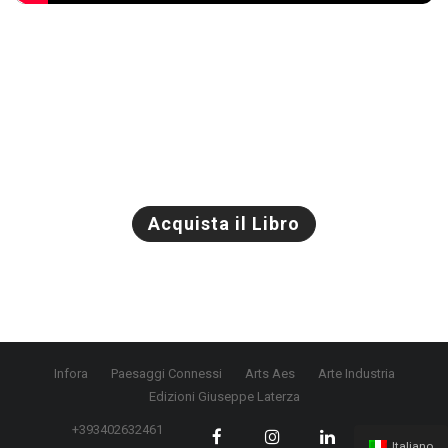
Acquista il Libro
Infora
Paesaggi Connessi
Arts Aes
Arte Industria
Edizioni Giuseppe Laterza
+393402632461
Italiano